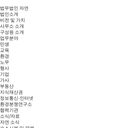
법무법인 자연
법인소개
비전 및 가치
사무소 소개
구성원 소개
업무분야
민생
교육
환경
노무
형사
기업
가사
부동산
지식재산권
정보통신·인터넷
환경분쟁연구소
협력기관
소식/자료
자연 소식