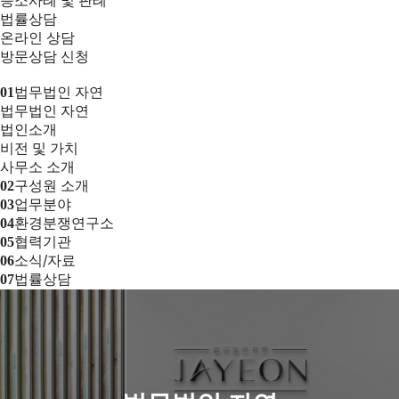
승소사례 및 판례
법률상담
온라인 상담
방문상담 신청
법무법인 자연
01
법무법인 자연
법인소개
비전 및 가치
사무소 소개
구성원 소개
02
업무분야
03
환경분쟁연구소
04
협력기관
05
소식/자료
06
법률상담
07